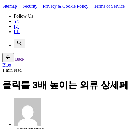
Sitemap
|
Security
|
Privacy & Cookie Policy
|
Terms of Service
Follow Us
Yt.
Ig.
Lk.
Back
Blog
1 min read
클릭률 3배 높이는 의류 상세페