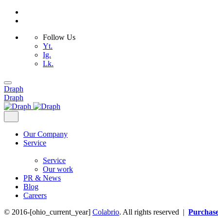
Follow Us
Yt.
Ig.
Lk.
Skip
to
Draph
content
Draph
Our Company
Service
Service
Our work
PR & News
Blog
Careers
© 2016-[ohio_current_year]
Colabrio
. All rights reserved |
Purchas