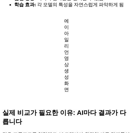
학습 효과:
각 모델의 특성을 자연스럽게 파악하게 됨
에
이
아
일
리
언
영
상
생
성
화
면
실제 비교가 필요한 이유: AI마다 결과가 다
릅니다