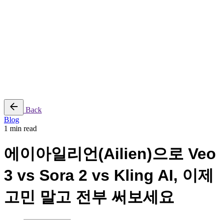
reserved |
Purchase
Sitemap
|
Security
|
Privacy & Cookie Policy
|
Terms of Service
Follow Us
Yt.
Ig.
Lk.
Back
Blog
1 min read
에이아일리언(Ailien)으로 Veo
3 vs Sora 2 vs Kling AI, 이제
고민 말고 전부 써보세요