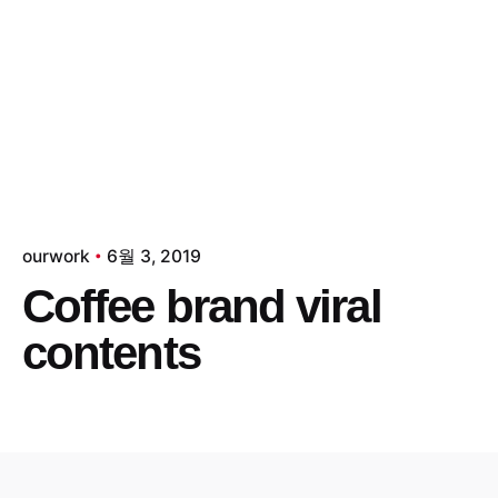
Skip
to
Draph
content
ourwork
6월 3, 2019
Coffee brand viral
contents