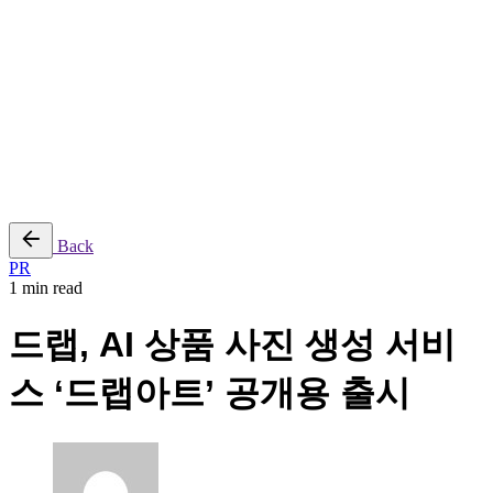
reserved |
Purchase
Sitemap
|
Security
|
Privacy & Cookie Policy
|
Terms of Service
Follow Us
Yt.
Ig.
Lk.
Back
PR
1 min read
드랩, AI 상품 사진 생성 서비
스 ‘드랩아트’ 공개용 출시